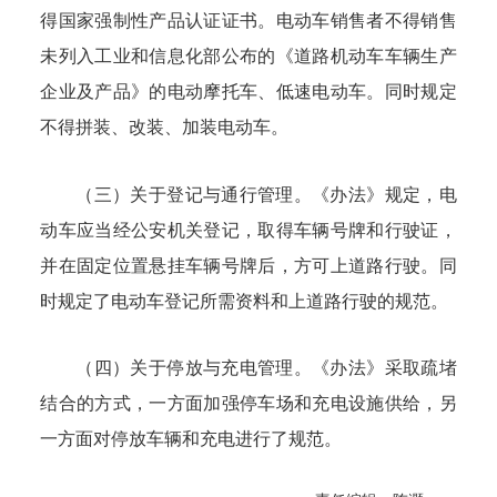
得国家强制性产品认证证书。电动车销售者不得销售
未列入工业和信息化部公布的《道路机动车车辆生产
企业及产品》的电动摩托车、低速电动车。
同时规定
不得拼装、改装、加装电动车。
（三）关于登记与通行管理。
《办法》规定，电
动车应当经公安机关登记，取得车辆号牌和行驶证，
并在固定位置悬挂车辆号牌后，方可上道路行驶。
同
时规定了电动车登记所需资料和上道路行驶的规范。
（四）关于停放与充电管理。
《办法》
采取疏堵
结合的方式，一方面加强停车场和充电设施供给，另
一方面对停放车辆和充电进行了规范。