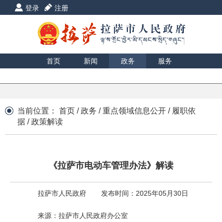
登录
注册
首页
新闻
政务
服务
互动
数据
援藏
印象
当前位置：
首页
/
政务
/
重点领域信息公开
/
履职依
据
/
政策解读
《拉萨市电动车管理办法》解读
拉萨市人民政府
发布时间：2025年05月30日
来源：拉萨市人民政府办公室