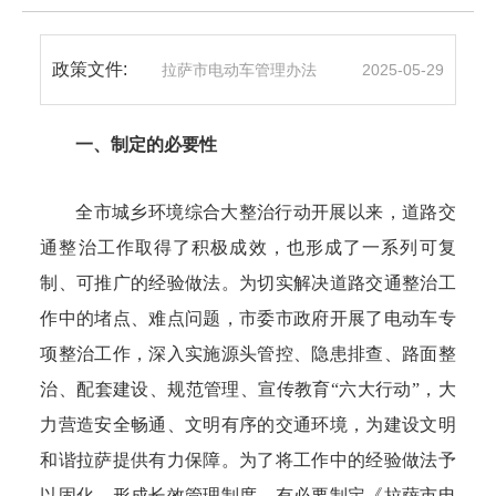
政策文件:
拉萨市电动车管理办法
2025-05-29
一、制定的必要性
全市城乡环境综合大整治行动开展以来，道路交
通整治工作取得了积极成效，也形成了一系列可复
制、可推广的经验做法。为切实解决道路交通整治工
作中的堵点、难点问题，市委市政府开展了电动车专
项整治工作，深入实施源头管控、隐患排查、路面整
治、配套建设、规范管理、宣传教育“六大行动”，大
力营造安全畅通、文明有序的交通环境，为建设文明
和谐拉萨提供有力保障。为了将工作中的经验做法予
以固化，形成长效管理制度，有必要制定《拉萨市电