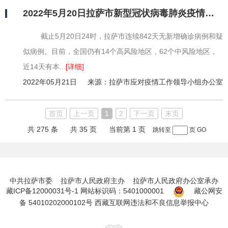
2022年5月20日拉萨市新型冠状病毒肺炎疫情情况
截止5月20日24时，拉萨市连续842天无新增确诊病例和疑
似病例。目前，全国仍有14个高风险地区，62个中风险地区，
近14天有本...
[详细]
2022年05月21日
来源：拉萨市应对疫情工作领导小组办公室
首页
上一页
1
2
下一页
末页
共 275 条
共 35 页
当前第 1 页
跳转至
页
GO
中共拉萨市委 拉萨市人民政府主办 拉萨市人民政府办公室承办
藏ICP备12000031号-1
网站标识码：5401000001
藏公网安
备 54010202000102号
西藏互联网违法和不良信息举报中心