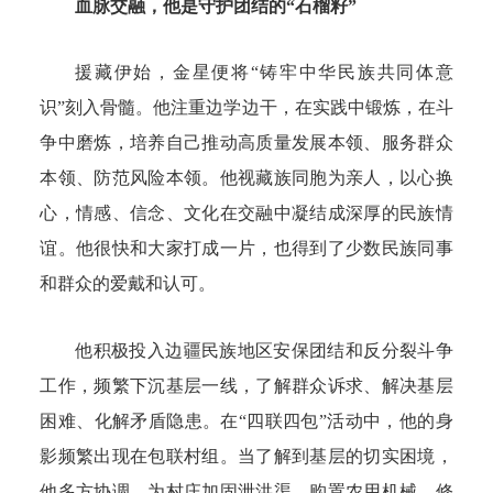
血脉交融，他是守护团结的“石榴籽”
援藏伊始，金星便将“铸牢中华民族共同体意
识”刻入骨髓。他注重边学边干，在实践中锻炼，在斗
争中磨炼，培养自己推动高质量发展本领、服务群众
本领、防范风险本领。他视藏族同胞为亲人，以心换
心，情感、信念、文化在交融中凝结成深厚的民族情
谊。他很快和大家打成一片，也得到了少数民族同事
和群众的爱戴和认可。
他积极投入边疆民族地区安保团结和反分裂斗争
工作，频繁下沉基层一线，了解群众诉求、解决基层
困难、化解矛盾隐患。在“四联四包”活动中，他的身
影频繁出现在包联村组。当了解到基层的切实困境，
他多方协调，为村庄加固泄洪渠、购置农用机械、修