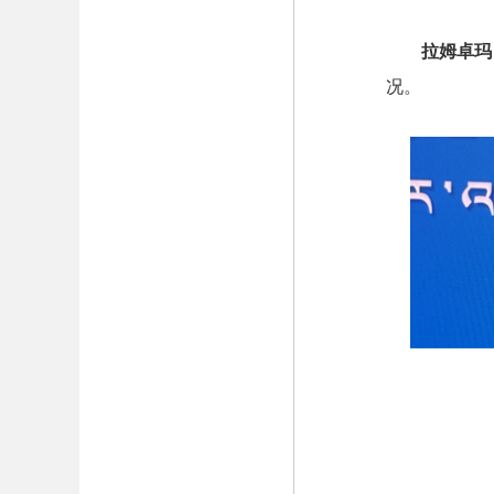
拉姆卓玛
况。