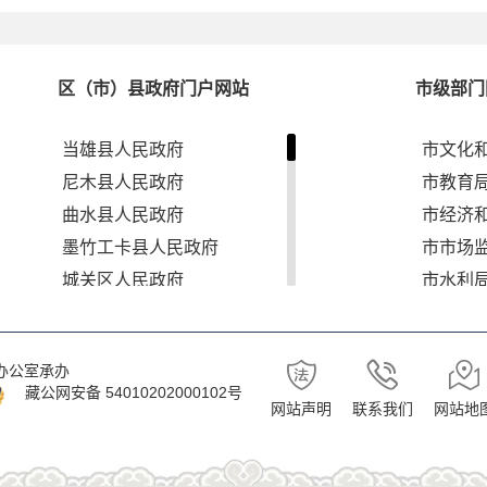
区（市）县政府门户网站
市级部门
当雄县人民政府
市文化
尼木县人民政府
市教育
曲水县人民政府
市经济
墨竹工卡县人民政府
市市场
城关区人民政府
市水利
达孜区人民政府
市退役
林周县人民政府
市应急
办公室承办
堆龙德庆区人民政府
市林业
藏公网安备 54010202000102号
网站声明
联系我们
网站地
市自然
市财政
市农业