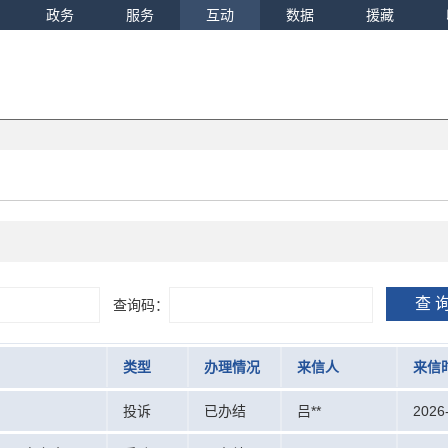
政务
服务
互动
数据
援藏
查 
查询码：
类型
办理情况
来信人
来信
投诉
已办结
吕**
2026