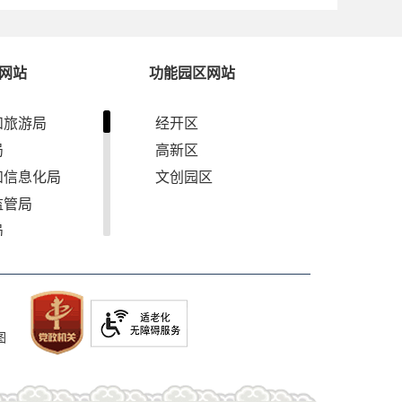
网站
功能园区网站
和旅游局
经开区
局
高新区
和信息化局
文创园区
监管局
局
军人事务局
管理局
和草原局
图
资源局
局
农村局