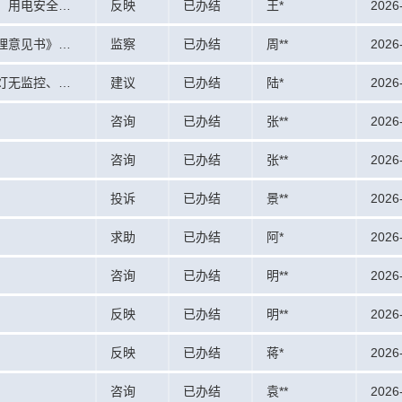
关于城关区区直工委路藏式退休基地老旧小区改造滞后、用电安全隐患亟待处置的二次反馈函
反映
已办结
王*
2026
关于对堆龙德庆区人民法院《关于周金良信访事项的处理意见书》的 异议及复查申请书
监察
已办结
周**
2026
关于拉萨市北京西路自治区经信厅门前丁字路口无红绿灯无监控、车速过快事故多发，恳请增设交通设施消除安全隐患的紧急诉求
建议
已办结
陆*
2026
咨询
已办结
张**
2026-
咨询
已办结
张**
2026
投诉
已办结
景**
2026-
求助
已办结
阿*
2026-
咨询
已办结
明**
2026
反映
已办结
明**
2026
反映
已办结
蒋*
2026
咨询
已办结
袁**
2026