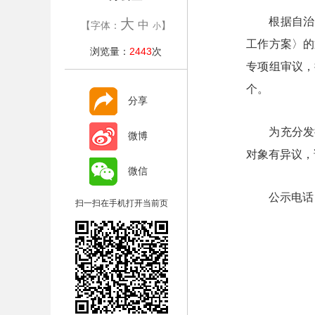
根据自治
大
中
【字体：
】
小
工作方案〉的
浏览量：
2443
次
专项组审议，
个。
分享
为充分发
微博
对象有异议，
微信
公示电话
扫一扫在手机打开当前页