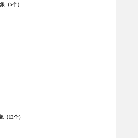
象（
5
个）
象（
12
个）