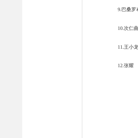
9.
巴桑罗
10.
次仁
11.
王小
12.
张耀