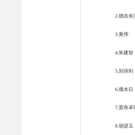
2.
德吉央
3.
黄伟
4.
朱建智
5.
刘诗剑
6.
俄木日
7.
普布卓
8.
胡进玉