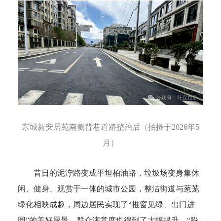
东城新安居苑南侧背巷道路整治后（拍摄于2026年5
月）
昔日的泥泞路变成平坦柏油路，垃圾场变身集休
闲、健身、观赏于一体的城市公园，整洁街道与葱茏
绿化相映成趣，周边居民实现了“推窗见绿、出门进
园”的美好愿景，群众满意度也得到了大幅提升。“盼