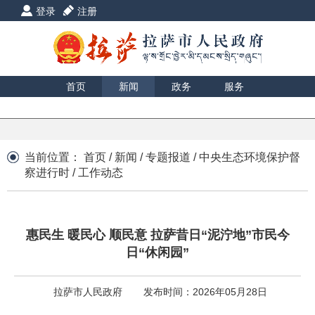
登录
注册
首页
新闻
政务
服务
互动
数据
援藏
印象
当前位置：
首页
/
新闻
/
专题报道
/
中央生态环境保护督
察进行时
/
工作动态
惠民生 暖民心 顺民意 拉萨昔日“泥泞地”市民今
日“休闲园”
拉萨市人民政府
发布时间：2026年05月28日