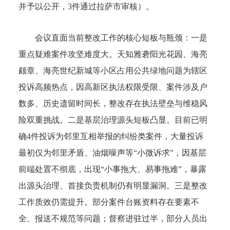
并予以公开，3件通过拉萨市审核）。
会议直面当前整改工作的核心短板与瓶颈：一是
重点疑难案件攻坚难度大。天知雅砻阳光花园、海亮
颇章、海亮世纪新城等小区占用公共绿地问题为辖区
投诉高频热点，因高新区执法权限受限、案件涉及户
数多、历史遗留时间长，整改存在执法壁垒与维稳风
险双重挑战。二是基层治理源头短板凸显。目前已明
确4件投诉为邻里互相举报的纠纷类案件，大量投诉
最初仅为邻里矛盾、油烟噪声等“小微诉求”，因基层
前端处置不彻底，出现“小事拖大、易事拖难”，暴露
出源头治理、首接负责机制仍有明显漏洞。三是整改
工作质效仍需提升。部分案件台账资料存在要素不
全、报送不规范等问题；督察进驻过半，部分人员出