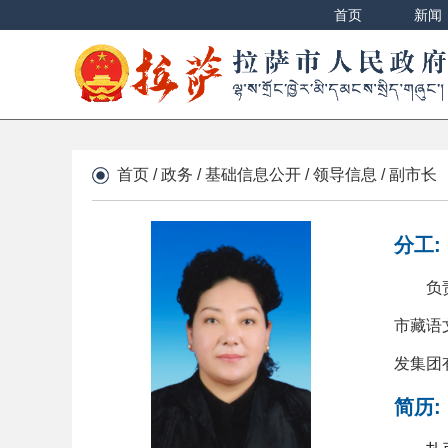
首页
新闻
首页
/
政务
/
基础信息公开
/
领导信息
/
副市长
分工:
负
市藏语
发集团
简历: