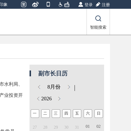
印象
登录
注册
智能搜索
副市长日历
市水利局、
8月份
产业投资开
2026
一
二
三
四
五
六
日
01
02
27
28
29
30
31