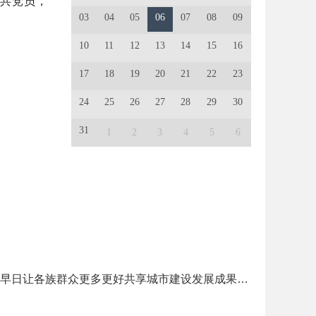
中共党员，
03
04
05
06
07
08
09
10
11
12
13
14
15
16
17
18
19
20
21
22
23
24
25
26
27
28
29
30
31
1
2
3
4
5
6
肖友才实地调研药王山环境整治工程推进情况时强调以更加饱满的热情严格的标准扎实的举措稳步推进各项工作早日让各族群众更多更好共享城市建设发展成果王强参加