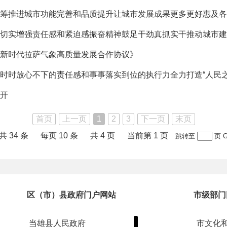
筹推进城市功能完善和品质提升让城市发展成果更多更好惠及各
切实增强责任感和紧迫感振奋精神鼓足干劲真抓实干推动城市建
新时代拉萨气象高质量发展合作协议》
时放心不下的责任感和事事落实到位的执行力全力打造“人民之城
开
首页
上一页
1
2
3
下一页
末页
共 34 条
每页 10 条
共 4 页
当前第 1 页
跳转至
页
区（市）县政府门户网站
市级部门
当雄县人民政府
市文化