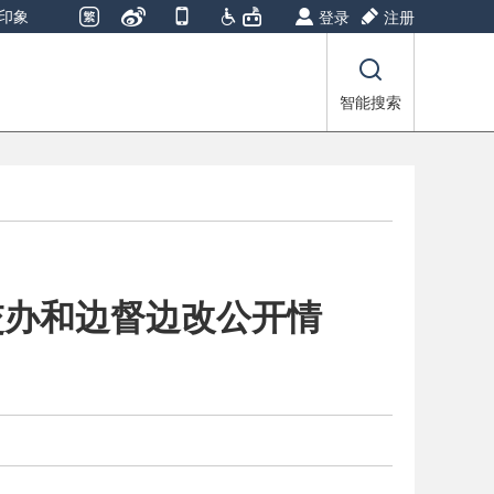
印象
登录
注册
智能搜索
交办和边督边改公开情
）